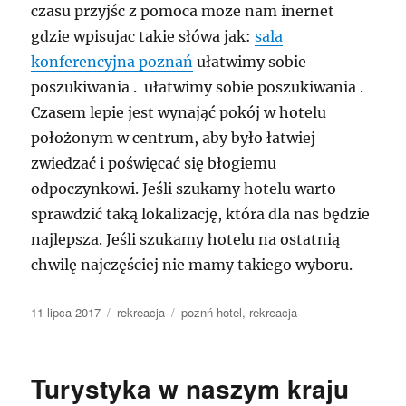
czasu przyjśc z pomoca moze nam inernet
gdzie wpisujac takie słówa jak:
sala
konferencyjna poznań
ułatwimy sobie
poszukiwania . ułatwimy sobie poszukiwania .
Czasem lepie jest wynająć pokój w hotelu
położonym w centrum, aby było łatwiej
zwiedzać i poświęcać się błogiemu
odpoczynkowi. Jeśli szukamy hotelu warto
sprawdzić taką lokalizację, która dla nas będzie
najlepsza. Jeśli szukamy hotelu na ostatnią
chwilę najczęściej nie mamy takiego wyboru.
Data
Kategorie
Tagi
11 lipca 2017
rekreacja
poznń hotel
,
rekreacja
publikacji
Turystyka w naszym kraju