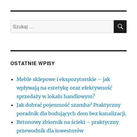
w
naszym
kraju
SZU
za
Szukaj:
każdym
razem
kuszą
ekskluzywnymi
propozycjami
last
OSTATNIE WPISY
minute
Meble sklepowe i ekspozytorskie – jak
wpływają na estetykę oraz efektywność
sprzedaży w lokalu handlowym?
Jak dobrać pojemność szamba? Praktyczny
poradnik dla budujących dom bez kanalizacji.
Betonowy zbiornik na ścieki – praktyczny
przewodnik dla inwestorów