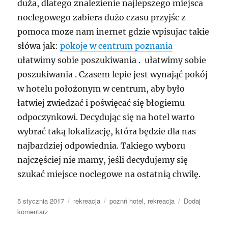
duża, dlatego znalezienie najlepszego miejsca
noclegowego zabiera dużo czasu przyjśc z
pomoca moze nam inernet gdzie wpisujac takie
słówa jak:
pokoje w centrum poznania
ułatwimy sobie poszukiwania . ułatwimy sobie
poszukiwania . Czasem lepie jest wynająć pokój
w hotelu położonym w centrum, aby było
łatwiej zwiedzać i poświęcać się błogiemu
odpoczynkowi. Decydując się na hotel warto
wybrać taką lokalizację, która będzie dla nas
najbardziej odpowiednia. Takiego wyboru
najczęściej nie mamy, jeśli decydujemy się
szukać miejsce noclegowe na ostatnią chwilę.
Data
Kategorie
Tagi
5 stycznia 2017
rekreacja
poznń hotel
,
rekreacja
Dodaj
publikacji
do
komentarz
Turystyka