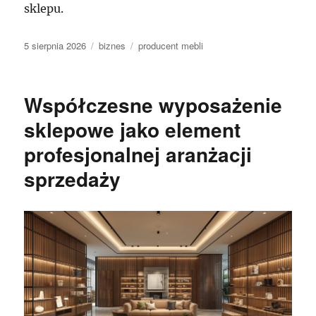
sklepu.
Data
Kategorie
Tagi
5 sierpnia 2026
biznes
producent mebli
publikacji
Współczesne wyposażenie
sklepowe jako element
profesjonalnej aranżacji
sprzedaży