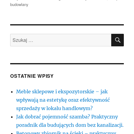
publikacji
budowlany
SZU
Szukaj:
OSTATNIE WPISY
Meble sklepowe i ekspozytorskie – jak
wpływają na estetykę oraz efektywność
sprzedaży w lokalu handlowym?
Jak dobrać pojemność szamba? Praktyczny
poradnik dla budujących dom bez kanalizacji.
Betonowy zbiornik na ścieki – praktyczny