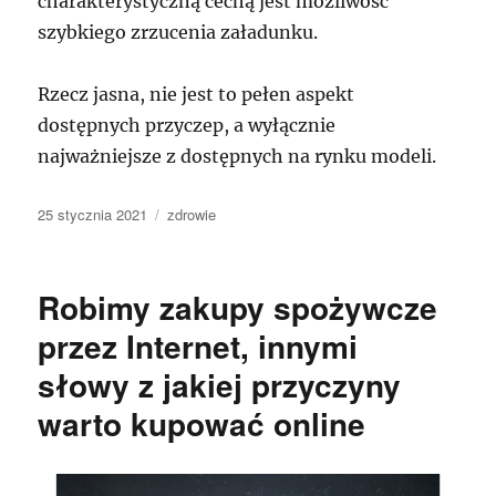
charakterystyczną cechą jest możliwość
szybkiego zrzucenia załadunku.
Rzecz jasna, nie jest to pełen aspekt
dostępnych przyczep, a wyłącznie
najważniejsze z dostępnych na rynku modeli.
Data
Kategorie
25 stycznia 2021
zdrowie
publikacji
Robimy zakupy spożywcze
przez Internet, innymi
słowy z jakiej przyczyny
warto kupować online