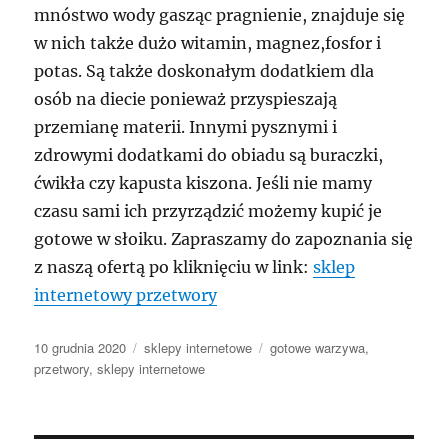
mnóstwo wody gasząc pragnienie, znajduje się
w nich także dużo witamin, magnez,fosfor i
potas. Są także doskonałym dodatkiem dla
osób na diecie ponieważ przyspieszają
przemianę materii. Innymi pysznymi i
zdrowymi dodatkami do obiadu są buraczki,
ćwikła czy kapusta kiszona. Jeśli nie mamy
czasu sami ich przyrządzić możemy kupić je
gotowe w słoiku. Zapraszamy do zapoznania się
z naszą ofertą po kliknięciu w link:
sklep
internetowy przetwory
Data
Kategorie
Tagi
10 grudnia 2020
sklepy internetowe
gotowe warzywa
,
publikacji
przetwory
,
sklepy internetowe