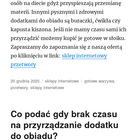
osób na diecie gdyż przyspieszają przemianę
materii. Innymi pysznymi i zdrowymi
dodatkami do obiadu są buraczki, ćwikła czy
kapusta kiszona. Jeśli nie mamy czasu sami ich
przyrządzić możemy kupić je gotowe w słoiku.
Zapraszamy do zapoznania się z naszą ofertą
po kliknięciu w link:
sklep internetowy
przetwory
Data
Kategorie
Tagi
20 grudnia 2020
sklepy internetowe
gotowe warzywa
,
publikacji
przetwory
,
sklepy internetowe
Co podać gdy brak czasu
na przyrządzanie dodatku
do obiadu?