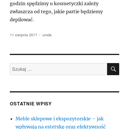
godzin spędzimy u kosmetyczki zależy
zwłaszcza od tego, jakie partie będziemy
depilować.
Data
Kategorie
11 sierpnia 2017
uroda
publikacji
SZU
Szukaj:
OSTATNIE WPISY
Meble sklepowe i ekspozytorskie – jak
wpływają na estetykę oraz efektywność