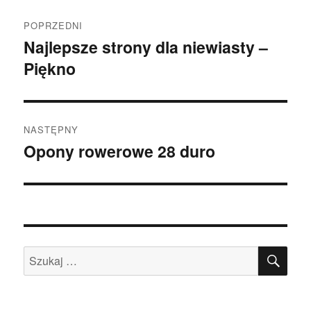
Nawigacja
POPRZEDNI
wpisu
Najlepsze strony dla niewiasty –
Poprzedni
Piękno
wpis:
NASTĘPNY
Opony rowerowe 28 duro
Następny
wpis:
SZU
Szukaj: