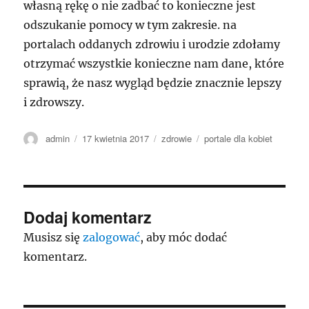
własną rękę o nie zadbać to konieczne jest
odszukanie pomocy w tym zakresie. na
portalach oddanych zdrowiu i urodzie zdołamy
otrzymać wszystkie konieczne nam dane, które
sprawią, że nasz wygląd będzie znacznie lepszy
i zdrowszy.
Autor
Data
Kategorie
Tagi
admin
17 kwietnia 2017
zdrowie
portale dla kobiet
publikacji
Dodaj komentarz
Musisz się
zalogować
, aby móc dodać
komentarz.