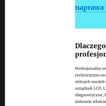
naprawa 
Dlaczego
profesjo
Profesjonalny s
technicznym or
różnych modeli 
urządzeń LCD, L
diagnostyczne, 
dobranie właści