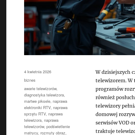
Data
4 kwietnia 2026
W dzisiejszych 
publikacji
Kategorie
biznes
telewizorem. W 
Tagi
awarie telewizorów
,
programów rozry
diagnostyka telewizora
,
również posłuch
martwe piksele
,
naprawa
telewizory pełni
elektroniki RTV
,
naprawa
sprzętu RTV
,
naprawa
domowej rozrywk
telewizora
,
naprawa
serwisów VOD or
telewizorów
,
podświetlenie
traktuje telewi
matrycy
,
rozmyty obraz
,