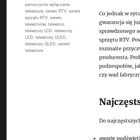
samoczynne wyłączanie
telewizora
,
serwis RTV
,
serwis
Co jednak w sytu
sprzętu RTV
,
serwis
gwarancja się ju
telewizorów
,
telewizor
,
telewizory LCD
,
telewizory
sprawdzonego se
LED
,
telewizory OLED
,
sprzętu RTV. Po
telewizory QLED
,
usterki
rozmaite przycz
telewizora
producenta. Pro
podzespołów, ja
czy wad fabrycz
Najczęst
Do najczęstszyc
awarie podświet