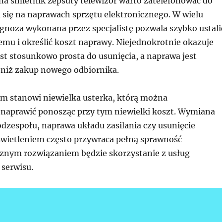
a śmietnik zepsuty telewizor warto zatelefonować do
a się na naprawach sprzętu elektronicznego. W wielu
gnoza wykonana przez specjalistę pozwala szybko ustali
emu i określić koszt naprawy. Niejednokrotnie okazuje
jest stosunkowo prosta do usunięcia, a naprawa jest
 niż zakup nowego odbiornika.
m stanowi niewielka usterka, którą można
aprawić ponosząc przy tym niewielki koszt. Wymiana
dzespołu, naprawa układu zasilania czy usunięcie
wietleniem często przywraca pełną sprawność
sznym rozwiązaniem będzie skorzystanie z usług
 serwisu.