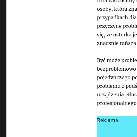
Nim wyrzucimy n
osoby, która zn
przypadkach dia
przyczynę probl
się, że usterka 
znacznie tańsza
Być może proble
bezproblemowo n
pojedynczego po
problemu z podś
urządzenia. Słu
profesjonalnego
Reklama