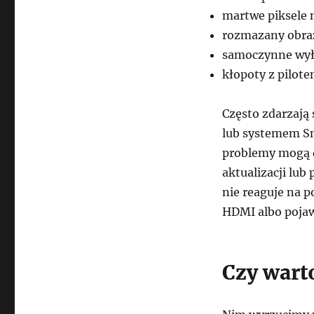
martwe piksele 
rozmazany obra
samoczynne wyłą
kłopoty z pilote
Często zdarzają 
lub systemem S
problemy mogą 
aktualizacji lub
nie reaguje na 
HDMI albo pojawi
Czy wart